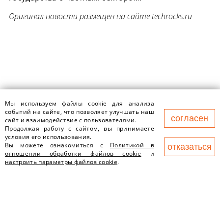
Оригинал новости размещен на сайте techrocks.ru
Мы используем файлы cookie для анализа
событий на сайте, что позволяет улучшать наш
согласен
сайт и взаимодействие с пользователями.
220125, г.Минск, пр-т
Продолжая работу с сайтом, вы принимаете
Независимости,177, пом.1в
условия его использования.
(БЦ "Порт")
Вы можете ознакомиться с
Политикой в
отказаться
contact@newland.by
отношении обработки файлов cookie
и
настроить параметры файлов cookie
.
О НАС
ВАКАНСИИ
ЧТО ДЕЛАЕМ
НОВОСТИ
ПАРТНЕРЫ
КОНТАКТЫ